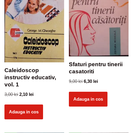
Sfaturi pentru tinerii
Caleidoscop
casatoriti
instructiv educativ,
9,00
lei
6,30
lei
vol. 1
3,00
lei
2,10
lei
Adauga in cos
Adauga in cos