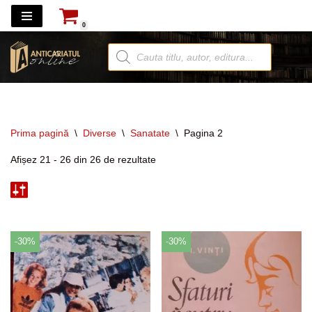
0
Sari
la
conținut
Prima pagină
\
Diverse
\
Sanatate
\
Pagina 2
Afișez 21 - 26 din 26 de rezultate
-30%
-30%