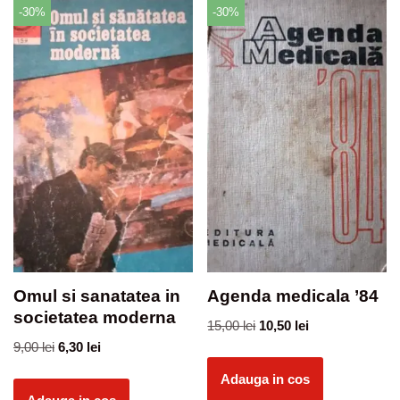
-30%
-30%
Omul si sanatatea in
Agenda medicala ’84
societatea moderna
15,00
lei
10,50
lei
9,00
lei
6,30
lei
Adauga in cos