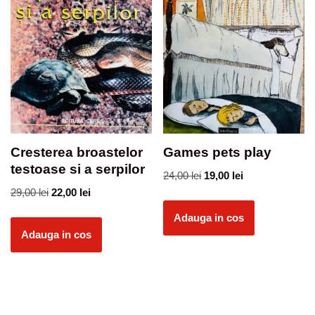
Cresterea broastelor
Games pets play
testoase si a serpilor
24,00
lei
19,00
lei
29,00
lei
22,00
lei
Adauga in cos
Adauga in cos