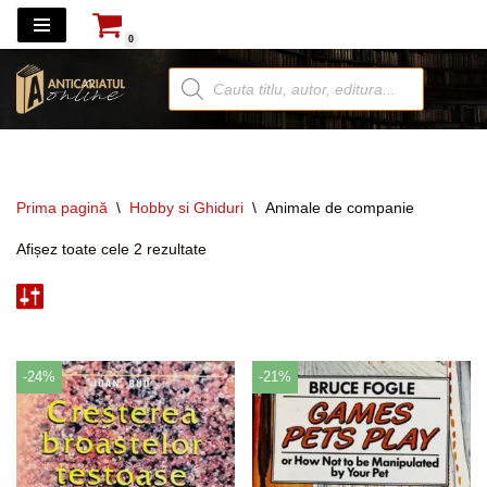
0
Sari
la
conținut
Prima pagină
\
Hobby si Ghiduri
\
Animale de companie
Afișez toate cele 2 rezultate
-24%
-21%