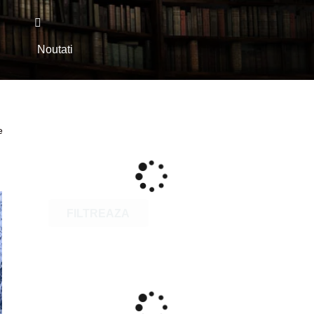
i
Noutati
e
FILTREAZA