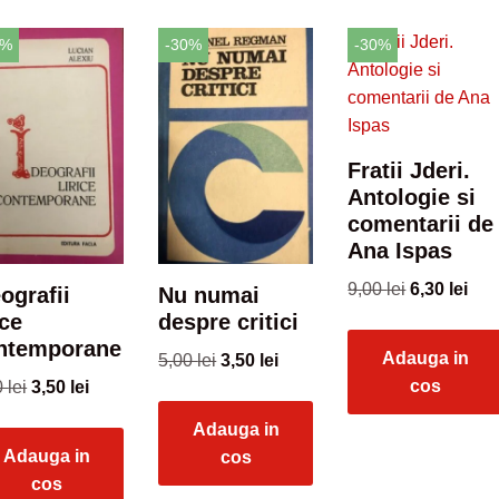
0%
-30%
-30%
Fratii Jderi.
Antologie si
comentarii de
Ana Ispas
9,00
lei
6,30
lei
ografii
Nu numai
ice
despre critici
ntemporane
Adauga in
5,00
lei
3,50
lei
cos
0
lei
3,50
lei
Adauga in
Adauga in
cos
cos