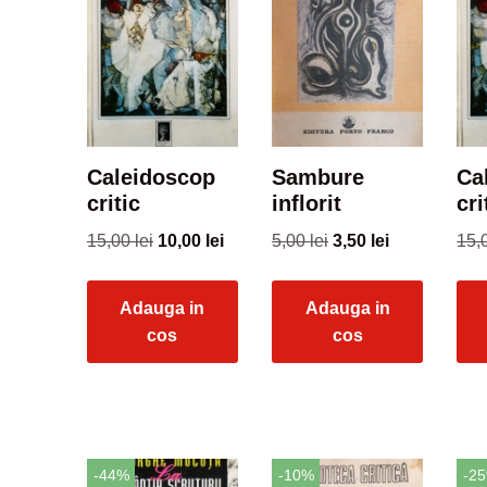
Caleidoscop
Sambure
Ca
critic
inflorit
cri
15,00
lei
10,00
lei
5,00
lei
3,50
lei
15,
Adauga in
Adauga in
cos
cos
-44%
-10%
-2