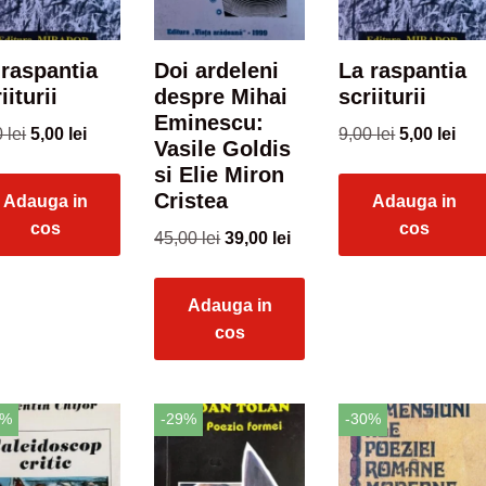
 raspantia
Doi ardeleni
La raspantia
iiturii
despre Mihai
scriiturii
Eminescu:
0
lei
5,00
lei
9,00
lei
5,00
lei
Vasile Goldis
si Elie Miron
Cristea
Adauga in
Adauga in
cos
cos
45,00
lei
39,00
lei
Adauga in
cos
3%
-29%
-30%