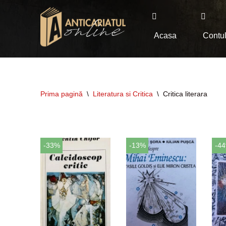
Sari
Acasa
Contu
la
conținut
Prima pagină
\
Literatura si Critica
\
Critica literara
-33%
-13%
-4