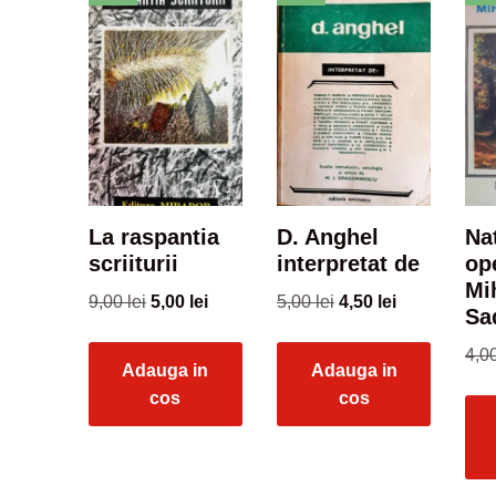
La raspantia
D. Anghel
Na
scriiturii
interpretat de
op
Mi
9,00
lei
5,00
lei
5,00
lei
4,50
lei
Sa
4,0
Adauga in
Adauga in
cos
cos