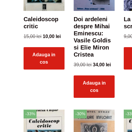
Caleidoscop
Doi ardeleni
La
critic
despre Mihai
scr
Eminescu:
15,00
lei
10,00
lei
9,0
Vasile Goldis
si Elie Miron
Cristea
Adauga in
cos
39,00
lei
34,00
lei
Adauga in
cos
-33%
-30%
-3