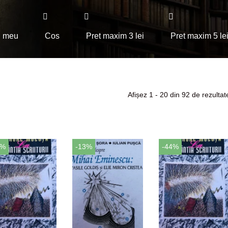
l meu
Cos
Pret maxim 3 lei
Pret maxim 5 le
Afișez 1 - 20 din 92 de rezultat
4%
-13%
-44%