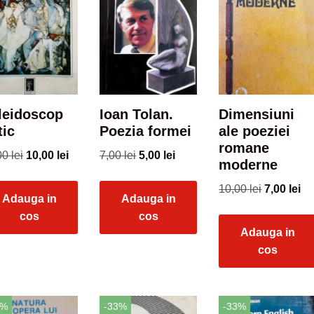
leidoscop
Ioan Tolan.
Dimensiuni
tic
Poezia formei
ale poeziei
romane
00
lei
10,00
lei
7,00
lei
5,00
lei
moderne
10,00
lei
7,00
lei
Adauga in
Adauga in
cos
cos
Adauga in
cos
5%
-33%
-33%