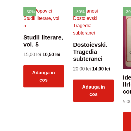
-30%
-30%
-3
Studii literare,
vol. 5
Dostoievski.
Tragedia
15,00
lei
10,50
lei
subteranei
20,00
lei
14,00
lei
Adauga in
Ide
cos
lir
Adauga in
co
cos
5,0