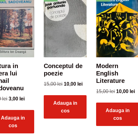
tura in
Conceptul de
Modern
era lui
poezie
English
hail
Literature
15,00
lei
10,00
lei
doveanu
15,00
lei
10,00
lei
0
lei
3,00
lei
Adauga in
Adauga in
cos
Adauga in
cos
cos