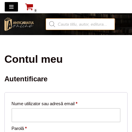
0
Sari
la
conținut
Contul meu
Autentificare
Nume utilizator sau adresă email
*
Parolă
*