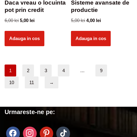
Daca vreau o locuinta
Sisteme avansate de
pot prin credit
productie
6,00
lei
5,00
lei
5,00
lei
4,00
lei
Adauga in cos
Adauga in cos
1
2
3
4
…
9
10
11
→
Urmareste-ne pe: