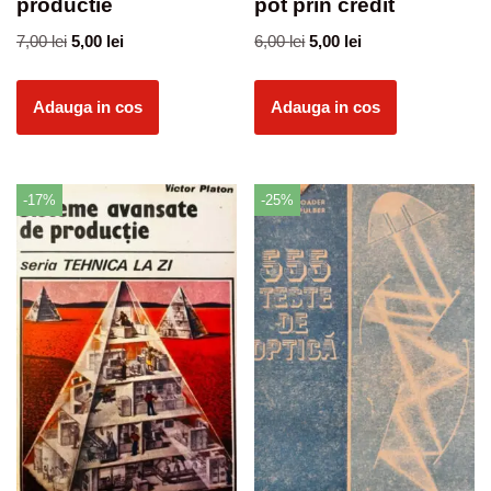
productie
pot prin credit
7,00
lei
5,00
lei
6,00
lei
5,00
lei
Adauga in cos
Adauga in cos
-17%
-25%