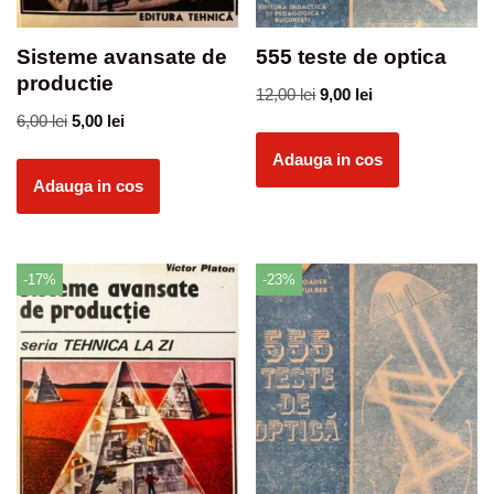
Sisteme avansate de
555 teste de optica
productie
12,00
lei
9,00
lei
6,00
lei
5,00
lei
Adauga in cos
Adauga in cos
-17%
-23%