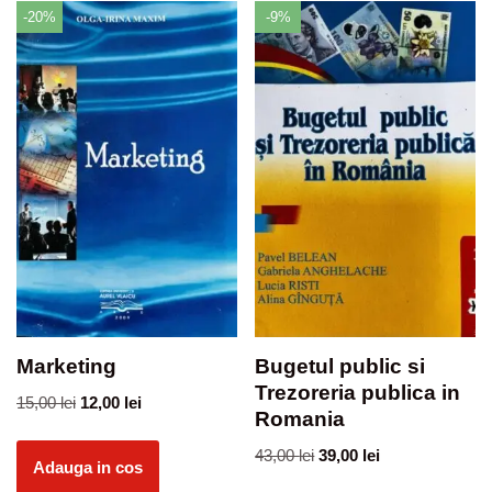
-20%
-9%
Marketing
Bugetul public si
Trezoreria publica in
15,00
lei
12,00
lei
Romania
43,00
lei
39,00
lei
Adauga in cos