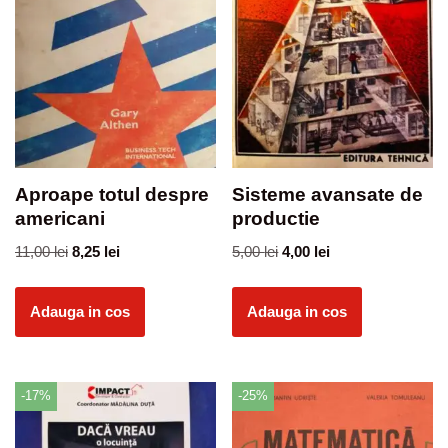
Aproape totul despre
Sisteme avansate de
americani
productie
11,00
lei
8,25
lei
5,00
lei
4,00
lei
Adauga in cos
Adauga in cos
-17%
-25%