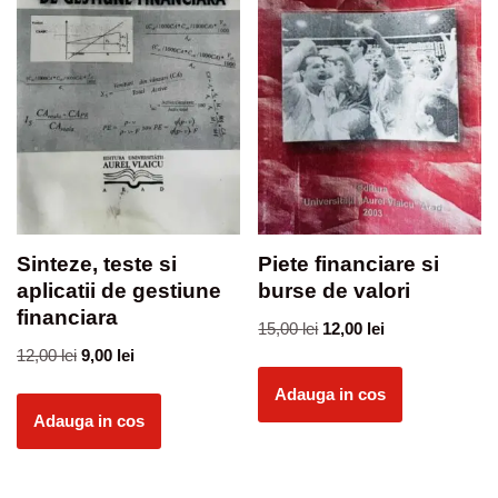
Sinteze, teste si
Piete financiare si
aplicatii de gestiune
burse de valori
financiara
15,00
lei
12,00
lei
12,00
lei
9,00
lei
Adauga in cos
Adauga in cos