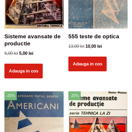
Sisteme avansate de
555 teste de optica
productie
13,00
lei
10,00
lei
6,00
lei
5,00
lei
Adauga in cos
Adauga in cos
-25%
-20%