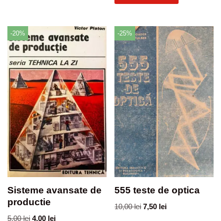
-20%
-25%
Sisteme avansate de
555 teste de optica
productie
10,00
lei
7,50
lei
5,00
lei
4,00
lei