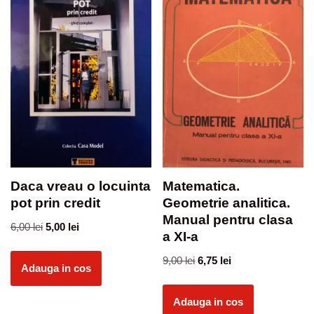
Daca vreau o locuinta
Matematica.
pot prin credit
Geometrie analitica.
Manual pentru clasa
6,00
lei
5,00
lei
a XI-a
9,00
lei
6,75
lei
Adauga in cos
Adauga in cos