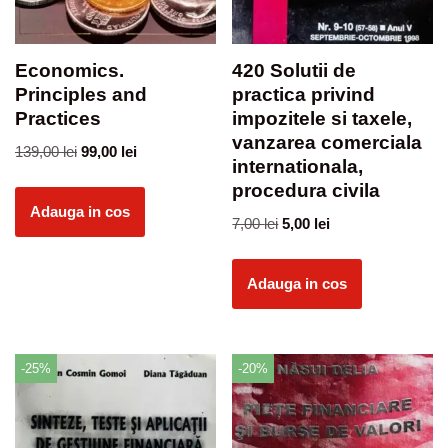
Economics.
420 Solutii de
Principles and
practica privind
Practices
impozitele si taxele,
vanzarea comerciala
139,00
lei
99,00
lei
internationala,
procedura civila
Adauga in cos
7,00
lei
5,00
lei
Adauga in cos
-25%
-20%