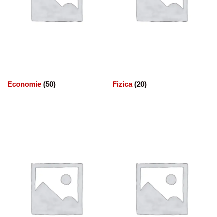
Economie
(50)
Fizica
(20)