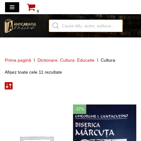
0
Sari
la
conținut
Prima pagină
\
Dictionare. Cultura. Educatie
\
Cultura
Afișez toate cele 11 rezultate
-37%