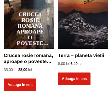
Crucea rosie romana,
Terra – planeta vietii
aproape o poveste…
8,00
lei
6,40
lei
35,00
lei
28,00
lei
Adauga in cos
Adauga in cos