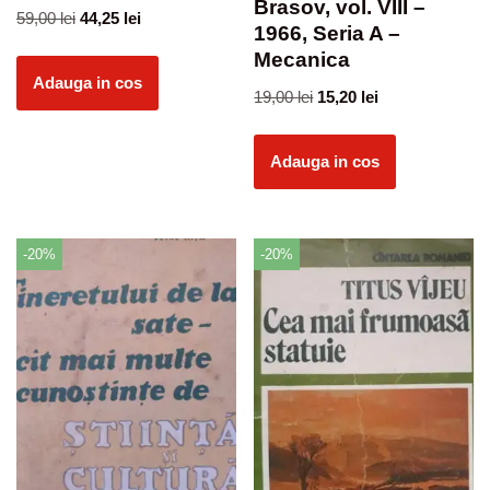
Brasov, vol. VIII –
59,00
lei
44,25
lei
1966, Seria A –
Mecanica
Adauga in cos
19,00
lei
15,20
lei
Adauga in cos
-20%
-20%