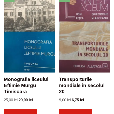
Monografia liceului
Transporturile
Eftimie Murgu
mondiale in secolul
Timisoara
20
25,00
lei
20,00
lei
9,00
lei
6,75
lei