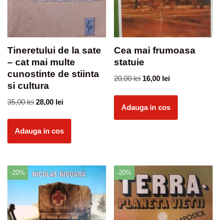
Tineretului de la sate
Cea mai frumoasa
– cat mai multe
statuie
cunostinte de stiinta
20,00
lei
16,00
lei
si cultura
35,00
lei
28,00
lei
Adauga in cos
Adauga in cos
-20%
-20%