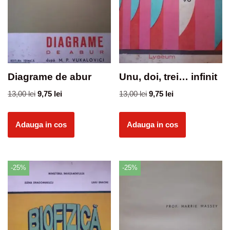
Diagrame de abur
Unu, doi, trei… infinit
13,00
lei
9,75
lei
13,00
lei
9,75
lei
Adauga in cos
Adauga in cos
-25%
-25%