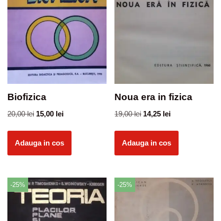
Biofizica
Noua era in fizica
20,00
lei
15,00
lei
19,00
lei
14,25
lei
Adauga in cos
Adauga in cos
-25%
-25%