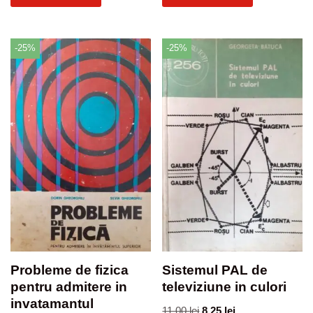
-25%
-25%
Probleme de fizica
Sistemul PAL de
pentru admitere in
televiziune in culori
invatamantul
11,00
lei
8,25
lei