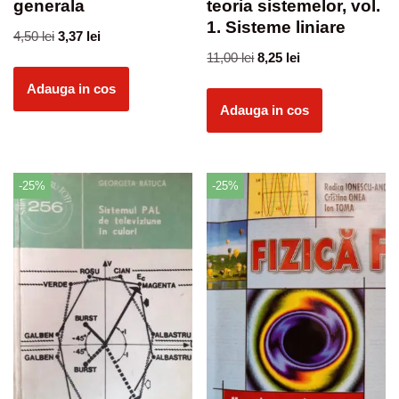
generala
teoria sistemelor, vol.
1. Sisteme liniare
4,50
lei
3,37
lei
11,00
lei
8,25
lei
Adauga in cos
Adauga in cos
-25%
-25%