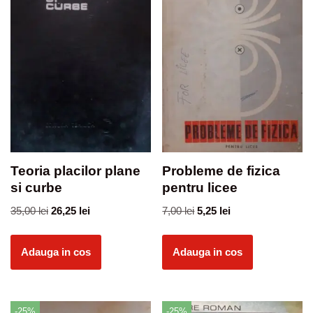
Teoria placilor plane
Probleme de fizica
si curbe
pentru licee
35,00
lei
26,25
lei
7,00
lei
5,25
lei
Adauga in cos
Adauga in cos
-25%
-25%