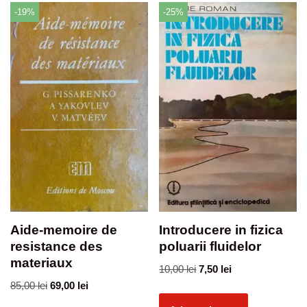
-19%
-25%
Aide-memoire de
Introducere in fizica
resistance des
poluarii fluidelor
materiaux
10,00
lei
7,50
lei
85,00
lei
69,00
lei