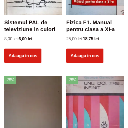
Sistemul PAL de
Fizica F1. Manual
televiziune in culori
pentru clasa a XI-a
8,00
lei
6,00
lei
25,00
lei
18,75
lei
Adauga in cos
Adauga in cos
-25%
-25%