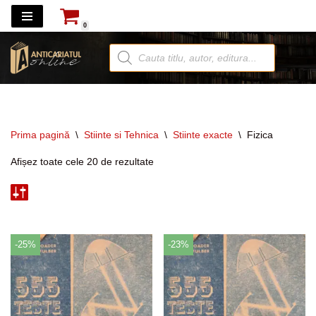
0
Sari
la
conținut
Prima pagină
\
Stiinte si Tehnica
\
Stiinte exacte
\
Fizica
Afișez toate cele 20 de rezultate
-25%
-23%