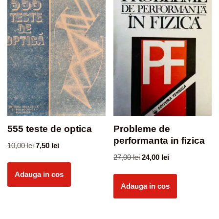
555 teste de optica
Probleme de
performanta in fizica
10,00
lei
7,50
lei
27,00
lei
24,00
lei
Adauga in cos
Adauga in cos