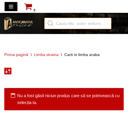
0
Sari
la
conținut
Prima pagină
\
Limba straina
\
Carti in limba araba
Nu a fost găsit niciun produs care să se potrivească cu
selecția ta.