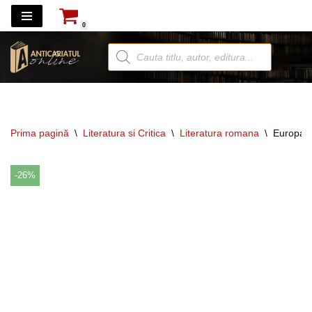
0
Sari
la
conținut
Prima pagină
\
Literatura si Critica
\
Literatura romana
\
Europa b
-26%