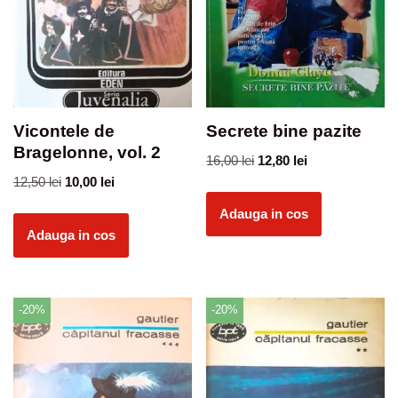
Vicontele de
Secrete bine pazite
Bragelonne, vol. 2
16,00
lei
12,80
lei
12,50
lei
10,00
lei
Adauga in cos
Adauga in cos
-20%
-20%