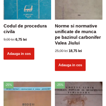
Codul de procedura
Norme si normative
civila
unificate de munca
pe bazinul carbonifer
9,00
lei
6,75
lei
Valea Jiului
25,00
lei
18,75
lei
Adauga in cos
Adauga in cos
-25%
-25%