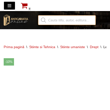
0
Sari
la
conținut
Prima pagină
\
Stiinte si Tehnica
\
Stiinte umaniste
\
Drept
\
Legi
-10%