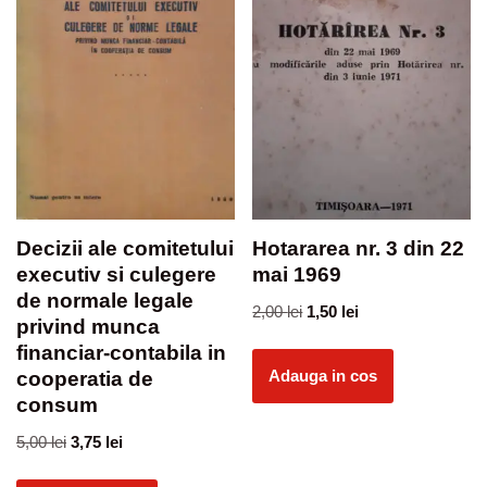
Decizii ale comitetului
Hotararea nr. 3 din 22
executiv si culegere
mai 1969
de normale legale
2,00
lei
1,50
lei
privind munca
financiar-contabila in
Adauga in cos
cooperatia de
consum
5,00
lei
3,75
lei