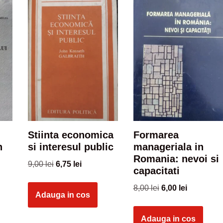
Stiinta economica
Formarea
n
si interesul public
manageriala in
Romania: nevoi si
9,00
lei
6,75
lei
capacitati
8,00
lei
6,00
lei
Adauga in cos
Adauga in cos