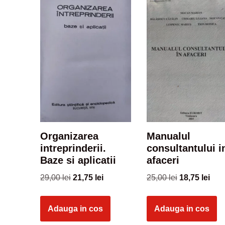
Organizarea
Manualul
intreprinderii.
consultantului i
Baze si aplicatii
afaceri
29,00
lei
21,75
lei
25,00
lei
18,75
lei
Adauga in cos
Adauga in cos