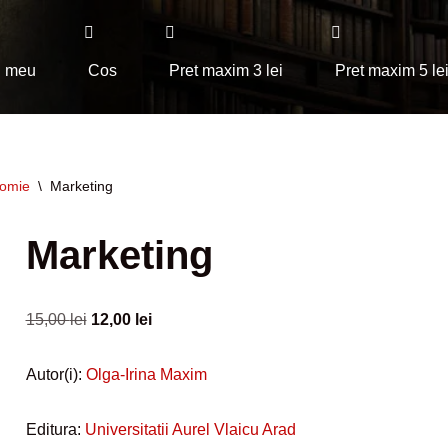
l meu
Cos
Pret maxim 3 lei
Pret maxim 5 le
omie
\
Marketing
Marketing
15,00
lei
12,00
lei
Autor(i):
Olga-Irina Maxim
Editura:
Universitatii Aurel Vlaicu Arad