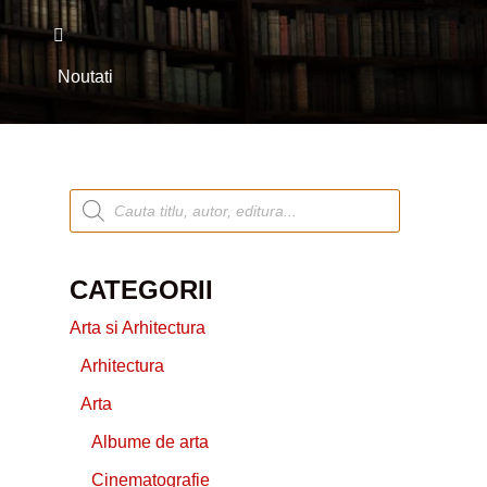
i
Noutati
CATEGORII
Arta si Arhitectura
Arhitectura
Arta
Albume de arta
Cinematografie