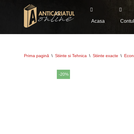
Sari
Acasa
Contu
la
conținut
Prima pagină
\
Stiinte si Tehnica
\
Stiinte exacte
\
Econ
-20%