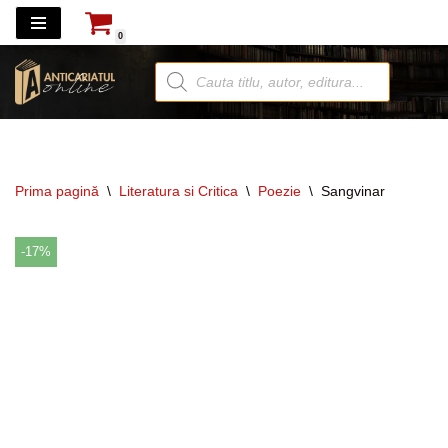
0
Sari
la
conținut
Prima pagină
\
Literatura si Critica
\
Poezie
\
Sangvinar
-17%