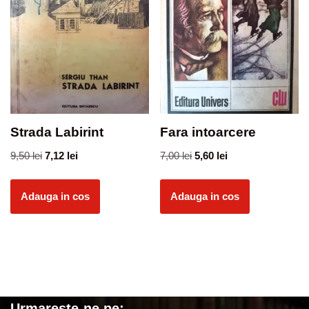
Strada Labirint
Fara intoarcere
9,50
lei
7,12
lei
7,00
lei
5,60
lei
Adauga in cos
Adauga in cos
Urmareste-ne pe: