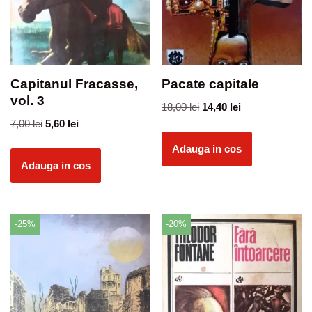
Capitanul Fracasse,
Pacate capitale
vol. 3
18,00
lei
14,40
lei
7,00
lei
5,60
lei
Adauga in cos
Adauga in cos
-25%
-20%