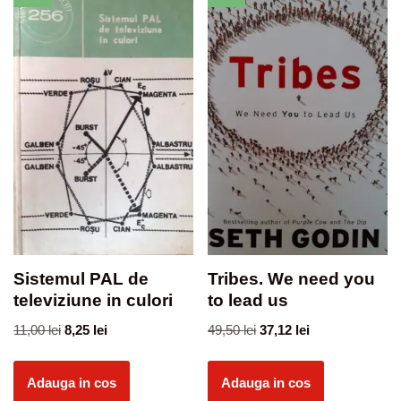
Sistemul PAL de
Tribes. We need you
televiziune in culori
to lead us
11,00
lei
8,25
lei
49,50
lei
37,12
lei
Adauga in cos
Adauga in cos