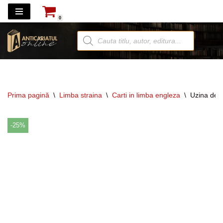
0
Sari
la
conținut
Prima pagină
\
Limba straina
\
Carti in limba engleza
\
Uzina de c
-25%